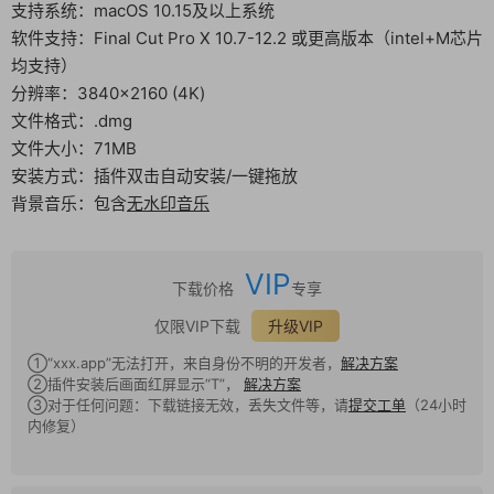
支持系统：macOS 10.15及以上系统
软件支持：Final Cut Pro X 10.7-12.2 或更高版本（intel+M芯片
均支持）
分辨率：3840×2160 (4K)
文件格式：.dmg
文件大小：71MB
安装方式：插件双击自动安装/一键拖放
背景音乐：包含
无水印音乐
VIP
下载价格
专享
仅限VIP下载
升级VIP
①“xxx.app”无法打开，来自身份不明的开发者，
解决方案
②插件安装后画面红屏显示“T”，
解决方案
③对于任何问题：下载链接无效，丢失文件等，请
提交工单
（24小时
内修复）