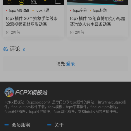
fcpx MG动画
fcpx卡通
fcpx字幕
fcpx标题
fcpx图形动画
fcpx片头
fcpx插件 20个抽象手绘线条
fcpx插件 12组赛博朋克小标题
涂鸦视频素材图形动画
蒸汽波人名字幕条动画
2周前
2周前
评论
0
请先
登录
FCPX模板站（fcpxbox.com）是专门分享fcpx插件的网站，包含finalcutpro插
件，final cut pro软件下载，fcpx模板，fcpx字幕插件，final cut pro教程，
fcpx转场插件，fcpx分屏插件，fcpx调色插件，支持Intel和M芯片插件等。
会员服务
关于