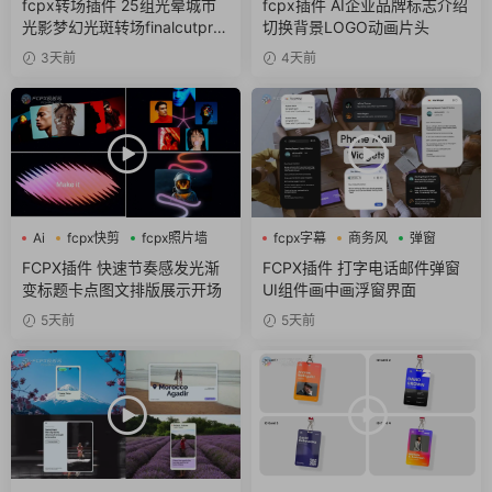
fcpx转场插件 25组光晕城市
fcpx插件 AI企业品牌标志介绍
光影梦幻光斑转场finalcutpro
切换背景LOGO动画片头
插件
3天前
4天前
Ai
fcpx快剪
fcpx照片墙
fcpx字幕
商务风
弹窗
FCPX插件 快速节奏感发光渐
FCPX插件 打字电话邮件弹窗
变标题卡点图文排版展示开场
UI组件画中画浮窗界面
5天前
5天前