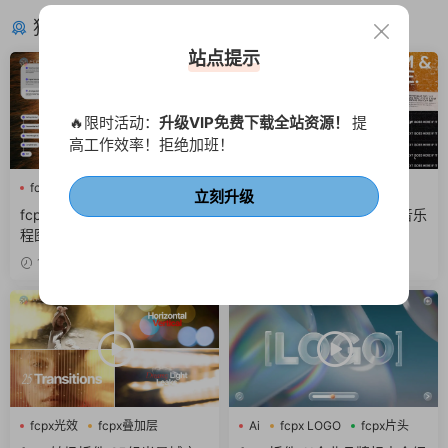
猜你喜欢
站点提示
🔥限时活动：
升级VIP免费下载全站资源！
提
高工作效率！拒绝加班！
fcpx字幕
商务风
网络
fcpx快剪
噪点
故障风
立刻升级
fcpx插件 6组互联网Ui动效流
fcpx插件 酷炫街头风摇滚音乐
程图窗口组件界面
专辑介绍视频包装
10小时前
2天前
fcpx光效
fcpx叠加层
Ai
fcpx LOGO
fcpx片头
fcpx图形动画