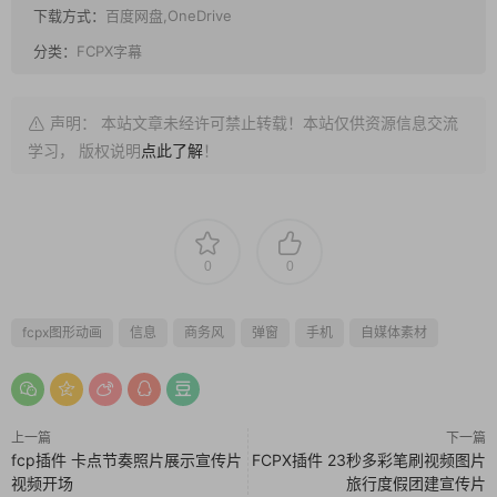
下载方式：
百度网盘,OneDrive
分类：
FCPX字幕
声明： 本站文章未经许可禁止转载！本站仅供资源信息交流
学习， 版权说明
点此了解
！
0
0
fcpx图形动画
信息
商务风
弹窗
手机
自媒体素材
上一篇
下一篇
fcp插件 卡点节奏照片展示宣传片
FCPX插件 23秒多彩笔刷视频图片
视频开场
旅行度假团建宣传片