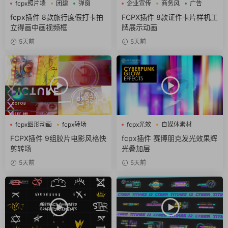
fcpx照片墙
团建
弹窗
企业宣传
商务风
广告
fcpx插件 8款旅行度假打卡拍
FCPX插件 8款证件卡片样机工
立得画中画视频框
牌展示动画
5天前
5天前
fcpx图形动画
fcpx转场
fcpx光效
自媒体素材
噪点
赛博朋克
FCPX插件 9组胶片电影风格快
fcpx插件 赛博朋克发光效果辉
剪转场
光叠加层
5天前
5天前