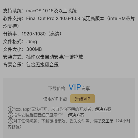
支持系统：macOS 10.15及以上系统
软件支持：Final Cut Pro X 10.6-10.8 或更高版本（intel+M芯片
均支持）
分辨率：1920×1080（高清）
文件格式：.dmg
文件大小：300MB
安装方式：插件双击自动安装/一键拖放
背景音乐：包含
无水印音乐
VIP
下载价格
专享
仅限VIP下载
升级VIP
①“xxx.app”无法打开，来自身份不明的开发者，
解决方案
②插件安装后画面红屏显示“T”，
解决方案
③对于任何问题：下载链接无效，丢失文件等，请
提交工单
（24小时
内修复）