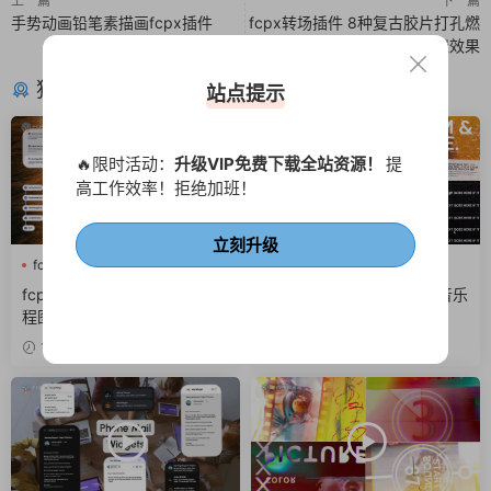
上一篇
下一篇
手势动画铅笔素描画fcpx插件
fcpx转场插件 8种复古胶片打孔燃
烧效果
猜你喜欢
站点提示
🔥限时活动：
升级VIP免费下载全站资源！
提
高工作效率！拒绝加班！
立刻升级
fcpx字幕
商务风
网络
fcpx快剪
噪点
故障风
fcpx插件 6组互联网Ui动效流
fcpx插件 酷炫街头风摇滚音乐
程图窗口组件界面
专辑介绍视频包装
16小时前
2天前