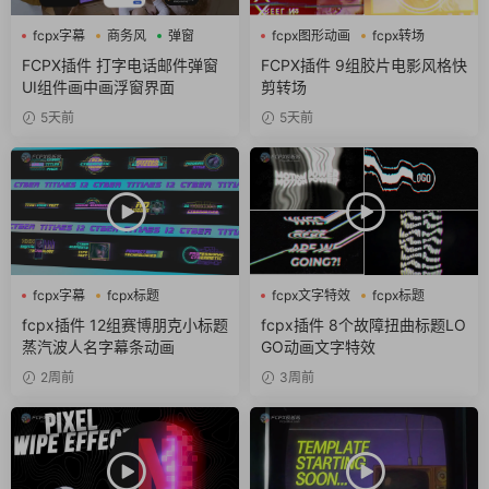
fcpx字幕
商务风
弹窗
fcpx图形动画
fcpx转场
噪点
FCPX插件 打字电话邮件弹窗
FCPX插件 9组胶片电影风格快
UI组件画中画浮窗界面
剪转场
5天前
5天前
fcpx字幕
fcpx标题
fcpx文字特效
fcpx标题
fcpx片头
故障风
fcpx插件 12组赛博朋克小标题
fcpx插件 8个故障扭曲标题LO
蒸汽波人名字幕条动画
GO动画文字特效
2周前
3周前