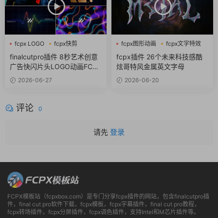
fcpx LOGO
fcpx快剪
fcpx图形动画
fcpx文字特效
fcpx视频开场
fcpx标题
finalcutpro插件 8秒艺术创意
fcpx插件 26个未来科技感酷
广告快闪片头LOGO动画FCPX
炫哥特风金属英文字母
插件
2026-06-27
2026-06-20
评论
0
请先
登录
FCPX模板站（fcpxbox.com）是专门分享fcpx插件的网站，包含finalcutpro插
件，final cut pro软件下载，fcpx模板，fcpx字幕插件，final cut pro教程，
fcpx转场插件，fcpx分屏插件，fcpx调色插件，支持Intel和M芯片插件等。