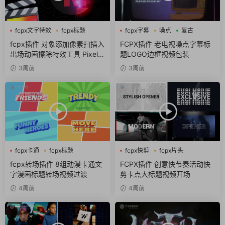
fcpx文字特效
fcpx标题
fcpx字幕
噪点
复古
像素
fcpx插件 对象添加像素扫描入
FCPX插件 老电视噪点字幕标
出场动画擦除特效工具 Pixel S
题LOGO边框视频包装
can
3周前
3周前
fcpx卡通
fcpx标题
fcpx快剪
fcpx片头
fcpx转场
fcpx视频开场
fcpx转场插件 8组动漫卡通文
FCPX插件 创意快节奏活动快
字漫画标题转场视频过渡
剪卡点大标题视频开场
4周前
4周前