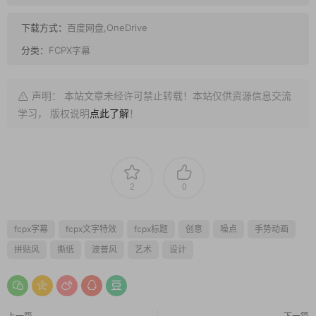
下载方式：
百度网盘,OneDrive
分类：
FCPX字幕
声明： 本站文章未经许可禁止转载！本站仅供资源信息交流
学习， 版权说明
点此了解
！
2
0
fcpx字幕
fcpx文字特效
fcpx标题
创意
噪点
手势动画
拼贴风
撕纸
波普风
艺术
设计