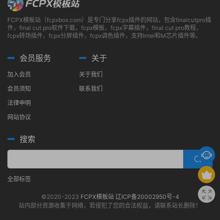
FCPX模板站（fcpxbox.com）是专门分享fcpx插件的网站，包含finalcutpro插
件，final cut pro软件下载，fcpx模板，fcpx字幕插件，final cut pro教程，
fcpx转场插件，fcpx分屏插件，fcpx调色插件，支持Intel和M芯片插件等。
会员服务
关于
加入会员
关于我们
会员须知
联系我们
法律申明
网站协议
搜索
全部标签
©2020-2023
FCPX模板站
辽ICP备20002950号-4
站内部分资源收集于网络，若侵犯了您的合法权益，请联系站长删除！