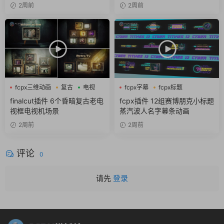
2周前
2周前
fcpx三维动画
复古
电视
fcpx字幕
fcpx标题
fcpx片头
finalcut插件 6个昏暗复古老电
fcpx插件 12组赛博朋克小标题
视框电视机场景
蒸汽波人名字幕条动画
2周前
2周前
评论
0
请先
登录