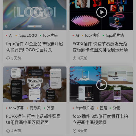
Ai
fcpx LOGO
fcpx片头
Ai
fcpx快剪
fcpx照片墙
fcpx插件 AI企业品牌标志介绍
FCPX插件 快速节奏感发光渐
切换背景LOGO动画片头
变标题卡点图文排版展示开场
3天前
4天前
fcpx字幕
商务风
弹窗
fcpx照片墙
团建
弹窗
FCPX插件 打字电话邮件弹窗
fcpx插件 8款旅行度假打卡拍
UI组件画中画浮窗界面
立得画中画视频框
4天前
4天前