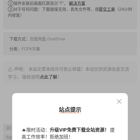
②插件安装后画面红屏显示“T”，
解决方案
③对于任何问题：下载链接无效，丢失文件等，请
提交工单
（24小时
内修复）
下载方式：
百度网盘,OneDrive
分类：
FCPX字幕
声明： 本站文章未经许可禁止转载！本站仅供资源信息交流
学习， 版权说明
点此了解
！
站点提示
0
0
2D
fcpx三维动画
fcpx卡通
fcpx字幕
fcpx标题
🔥限时活动：
升级VIP免费下载全站资源！
提
高工作效率！拒绝加班！
fcpx片头
创意
可爱
综艺
自媒体素材
艺术
设计