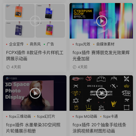
企业宣传
商务风
广告
fcpx光效
自媒体素材
赛博朋克
FCPX插件 8款证件卡片样机工
fcpx插件 赛博朋克发光效果辉
牌展示动画
光叠加层
4天前
4天前
fcpx三维动画
fcpx幻灯片
fcpx MG动画
fcpx卡通
fcpx相册
fcpx图形动画
fcpx插件 水墨晕染3D空间照
fcpx插件 20个抽象手绘线条
片轮播展示相册
涂鸦视频素材图形动画