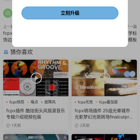
立刻升级
上一篇
下一篇
fcpx素材 9个圣诞灯串光点画面装
FCPX标题插件 黑白闪烁动力学标
饰边框
题fcpx模板
猜你喜欢
fcpx快剪
噪点
故障风
fcpx光效
fcpx叠加层
fcpx图形动画
fcpx插件 酷炫街头风摇滚音乐
fcpx转场插件 25组光晕城市
专辑介绍视频包装
光影梦幻光斑转场finalcutpro
插件
1天前
2天前